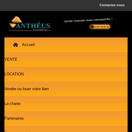
Contactez-nous
Accueil
VENTE
LOCATION
Vendre ou louer votre bien
La charte
Partenaires