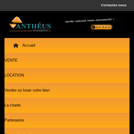
Contactez-nous
Accueil
VENTE
LOCATION
Vendre ou louer votre bien
La charte
Partenaires